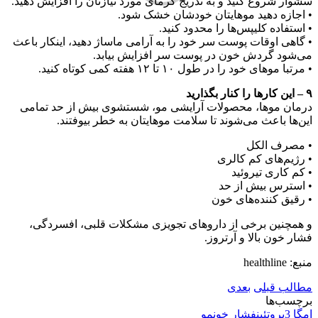
سشوار شروع کنید و به تدریج گرمای مورد نیازتان را افزایش دهید.
• اجازه دهید موهایتان خودشان خشک شود.
• استفاده کلیپس‌ها را محدود کنید.
• گاهی اوقات پوست سر خود را به آرامی ماساژ دهید، اینکار باعث
می‌شود گردش خون در پوست سر افزایش بیابد.
• مرتبا موهای خود را در طول ۱۰ تا ۱۲ هفته کمی کوتاه کنید.
۹ – این کار‌ها را کنار بگذارید
درمان مو‌ها، محصولات آرایشی مو، شستشوی بیش از حد تمامی
این‌ها باعث می‌شوند تا سلامت موهایتان به خطر بیوفتند.
• مصرف الکل
• رژیم‌های کم کالری
• کم کاری تیروئید
• استرس بیش از حد
• رقیق کننده‌های خون
و همچنین برخی از داروهای تجویزی مشکلات قلبی، افسردگی،
فشار خون بالا و آرتروز.
منبع: healthline
مطالب قبلی
بعدی
برچسب‌ها
امگا 3
پروتئین
فشار خون
مو