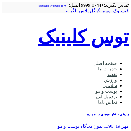
تماس بگیرید:
+0744-9999
ایمیل:
example@gmail.com
فیسبوک
توییتر
گوگل‌ پلاس
تلگرام
توس کلینیک
صفحه اصلی
خدمات ما
تغذیه
ورزش
سلامتی
پوست و مو
تردمیل آبی
تماس باما
رازهای داشتن موهای سالم و زیبا
مهر 19, 1396
بدون دیدگاه
پوست و مو