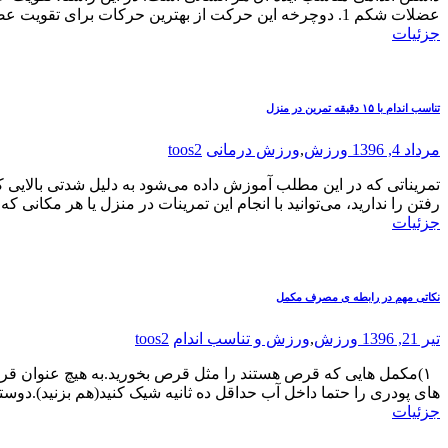
عضلات شکم 1. دوچرخه این حرکت از بهترین حرکات برای تقویت عضلات شکم است. بدین منظور بایستی که به پشت
جزئیات
تناسب اندام با ۱۵ دقیقه تمرین در منزل
مرداد 4, 1396
ورزش
,
ورزش درمانی
toos2
تمریناتی که در این مطلب آموزش داده می‌شود به دلیل شدتی بالایی که
رفتن را ندارید، می‌توانید با انجام این تمرینات در منزل یا هر مکانی که
جزئیات
نکاتی مهم در رابطه ی مصرف مکمل
تیر 21, 1396
ورزش
,
ورزش و تناسب اندام
toos2
هاى پودری را حتما داخل آب حداقل ده ثانیه شیک کنید(هم بزنید).دوست
جزئیات