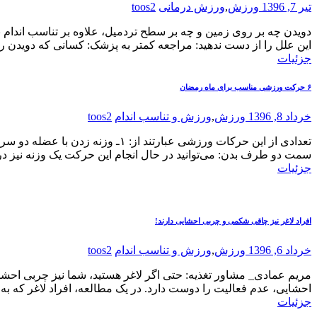
تیر 7, 1396
ورزش
,
ورزش درمانی
toos2
دویدن چه بر روی زمین و چه بر سطح تردمیل، علاوه بر تناسب اندام 
این علل را از دست ندهید: مراجعه کمتر به پزشک: کسانی که دویدن را
جزئیات
۶ حرکت ورزشی مناسب برای ماه رمضان
خرداد 8, 1396
ورزش
,
ورزش و تناسب اندام
toos2
سمت دو طرف بدن: می‌توانید در حال انجام این حرکت یک وزنه نیز در
جزئیات
افراد لاغر نیز چاقی شکمی و چربی احشایی دارند!
خرداد 6, 1396
ورزش
,
ورزش و تناسب اندام
toos2
مریم عمادی_ مشاور تغذیه: حتی اگر لاغر هستید، شما نیز چربی احشایی
احشایی، عدم فعالیت را دوست دارد. در یک مطالعه، افراد لاغر که به 
جزئیات