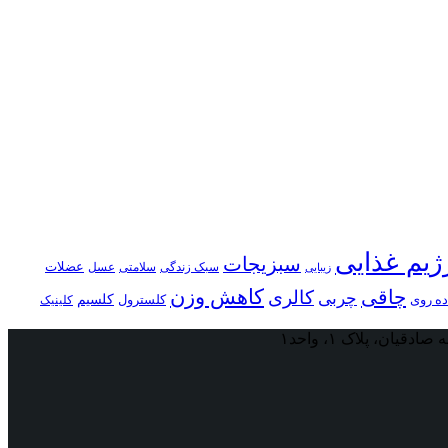
ژیم غذایی
سبزیجات
عضلات
سلامتی
سبک زندگی
عسل
زیبایی
کاهش وزن
چاقی
کالری
چربی
کلسترول
کلسیم
ده روی
کلینیک
ان، پلاک ۱، واحد۱