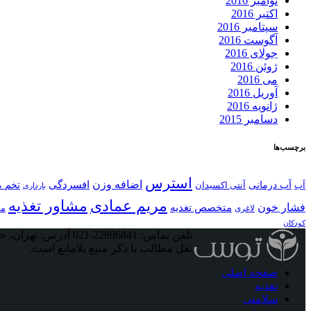
نوامبر 2016
اکتبر 2016
سپتامبر 2016
آگوست 2016
جولای 2016
ژوئن 2016
می 2016
آوریل 2016
ژانویه 2016
دسامبر 2015
برچسب‌ها
استرس
اضافه وزن
افسردگی
آب
آب درمانی
آنتی اکسیدان
تخم م
بارداری
مریم عمادی
مشاور تغذیه
فشار خون
متخصص تغدیه
مو
لاغری
کودکان
تلفن تماس: 22896841-021
آدرس: تهران، خیا
نقل مطالب با ذکر منبع بلامانع است.
صفحه اصلی
تغذیه
سلامتی