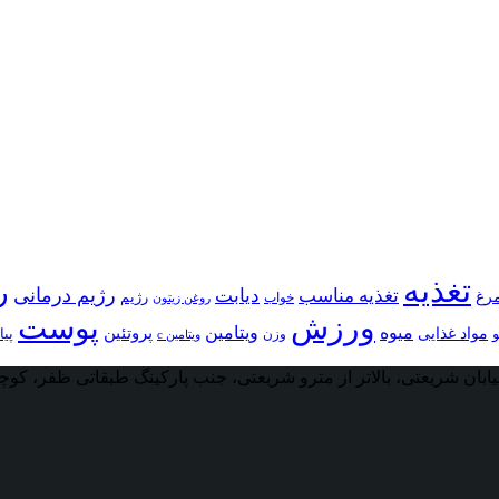
تغذیه
ر
رژیم درمانی
تغذیه مناسب
دیابت
رغ
رژیم
خواب
روغن زیتون
ورزش
پوست
ویتامین
میوه
پروتئین
مواد غذایی
وزن
پیا
ویتامین c
بان شریعتی، بالاتر از مترو شریعتی، جنب پارکینگ طبقاتی ظفر، کوچه صادقی