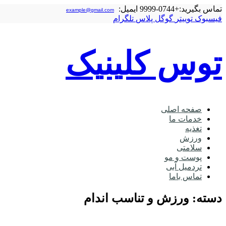
تماس بگیرید:
+0744-9999
ایمیل:
example@gmail.com
فیسبوک
توییتر
گوگل‌ پلاس
تلگرام
توس کلینیک
صفحه اصلی
خدمات ما
تغذیه
ورزش
سلامتی
پوست و مو
تردمیل آبی
تماس باما
دسته: ورزش و تناسب اندام