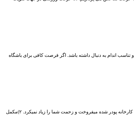
و تناسب اندام به دنبال داشته باشد. اگر فرصت کافی برای باشگاه
١)مکمل هایی که قرص هستند را مثل قرص بخورید.به هیچ عنوان قرص را نجوییید و یا نکوبید و پودر نکنید.اگر قرار بود پودر شده بخورید خود کارخانه پودر شده میفروخت و زحمت شما را زیاد نمیکرد. ٢)مکمل