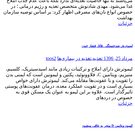
می‌پاشند نه تنها خاصیت تغذیه‌ای ندارد بلکه باعث عدم جذب املاح
غذا می‌شود. مهدی شادنوش متخصص تغذیه و رژیم درمانی ؛ در
خصوص انواع نان‌های مصرفی اظهار کرد: بر اساس توصیه سازمان
بهداشت
جزئیات
لیموترش ضدخستگی ،قاتل فشار خون
مرداد 25, 1396
تغذیه
,
تغذیه در بیماری‌ها
toos2
لیموترش دارای املاح و ترکیبات زیادی مانند اسیدسیتریک، کلسیم،
منیزیم، ویتامین C، فلاوونوئید، پکتین و لیمونین است که ایمنی بدن
را تقویت و با عفونت‌ها مقابله می‌کند. لیموترش دارای خواص
بسیاری است و در تقویت‌ عملکرد معده، درمان عفونت‌های پوستی
تاثیرگذار است. علاوه بر این لیمو به عنوان یک مسکن قوی به
خصوص در دردهای
جزئیات
کمبود ویتامین D منجر به چاقی میشود