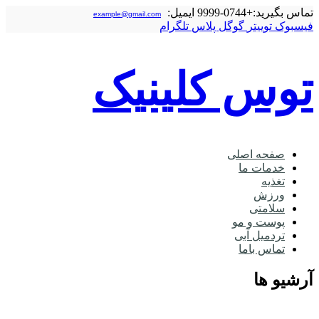
تماس بگیرید:
+0744-9999
ایمیل:
example@gmail.com
فیسبوک
توییتر
گوگل‌ پلاس
تلگرام
توس کلینیک
صفحه اصلی
خدمات ما
تغذیه
ورزش
سلامتی
پوست و مو
تردمیل آبی
تماس باما
آرشیو ها