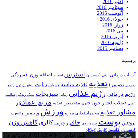
اکتبر 2016
سپتامبر 2016
آگوست 2016
جولای 2016
ژوئن 2016
می 2016
آوریل 2016
ژانویه 2016
دسامبر 2015
برچسب‌ها
استرس
اضافه وزن
آب درمانی
افسردگی
آب
آنتی اکسیدان
اسفناج
تغذیه
تغذیه مناسب
دیابت
تخم مرغ
خواب
بارداری
روغن زیتون
رژیم
رژیم غذایی
سبزیجات
رژیم درمانی
سبک زندگی
سلامتی
زیبایی
مریم عمادی
فشار خون
متخصص تغدیه
عضلات
عسل
لاغری
ورزش
مشاور تغذیه
ویتامین
میوه
مواد غذایی
مو
ویتامین c
پوست
کاهش وزن
چاقی
کالری
چربی
پروتئین
پیاده روی
کلسیم
کلسترول
کلینیک
کودکان
تلفن تماس: 22896841-021
آدرس: تهران،