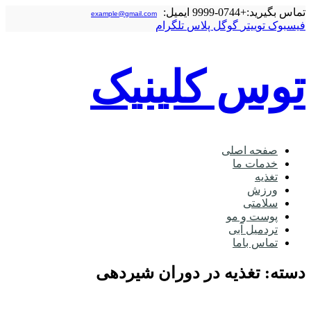
تماس بگیرید:
+0744-9999
ایمیل:
example@gmail.com
فیسبوک
توییتر
گوگل‌ پلاس
تلگرام
توس کلینیک
صفحه اصلی
خدمات ما
تغذیه
ورزش
سلامتی
پوست و مو
تردمیل آبی
تماس باما
دسته: تغذیه در دوران شیردهی