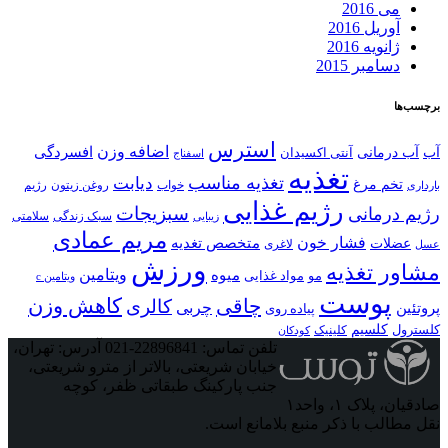
می 2016
آوریل 2016
ژانویه 2016
دسامبر 2015
برچسب‌ها
استرس
اضافه وزن
آب درمانی
افسردگی
آب
آنتی اکسیدان
اسفناج
تغذیه
تغذیه مناسب
دیابت
تخم مرغ
خواب
بارداری
روغن زیتون
رژیم
رژیم غذایی
سبزیجات
رژیم درمانی
سبک زندگی
سلامتی
زیبایی
مریم عمادی
فشار خون
متخصص تغدیه
عضلات
عسل
لاغری
ورزش
مشاور تغذیه
ویتامین
میوه
مواد غذایی
مو
ویتامین c
پوست
کاهش وزن
چاقی
کالری
چربی
پروتئین
پیاده روی
کلسیم
کلسترول
کلینیک
کودکان
تلفن تماس: 22896841-021
آدرس: تهران،
خیابان شریعتی، بالاتر از مترو شریعتی،
جنب پارکینگ طبقاتی ظفر، کوچه
صادقیان، پلاک ۱، واحد۱
نقل مطالب با ذکر منبع بلامانع است.