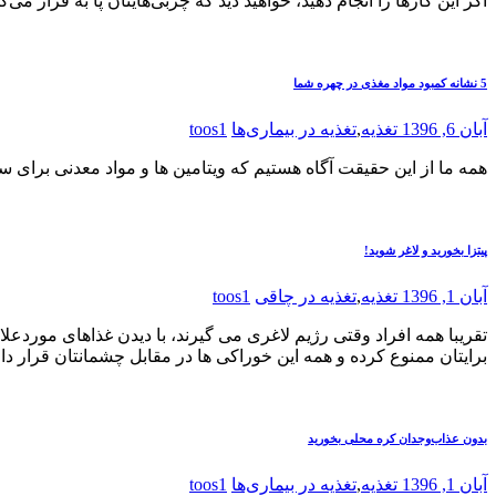
اگر این کارها را انجام دهید، خواهید دید که چربی‌هایتان پا به فرار می‌گذ
5 نشانه کمبود مواد مغذی در چهره شما
آبان 6, 1396
تغذیه
,
تغذیه در بیماری‌ها
toos1
همه ما از این حقیقت آگاه هستیم که ویتامین ها و مواد معدنی برای
پیتزا بخورید و لاغر شوید!
آبان 1, 1396
تغذیه
,
تغذیه در چاقی
toos1
تقریبا همه افراد وقتی رژیم لاغری می گیرند، با دیدن غذاهای موردع
برایتان ممنوع کرده و همه این خوراکی ها در مقابل چشمانتان قرار د
بدون عذاب‌وجدان کره محلی بخورید
آبان 1, 1396
تغذیه
,
تغذیه در بیماری‌ها
toos1