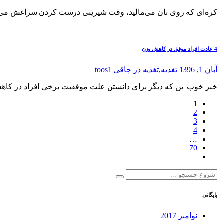
کره‌ای که روی نان می‌مالید، وقت شیرینی درست کردن سراغش می‌روید
4 عادت افراد موفق در کاهش وزن
آبان 1, 1396
تغذیه
,
تغذیه در چاقی
toos1
خبر خوب این که دیگر برای دانستن علت موفقیت برخی افراد در کاه
1
2
3
4
…
70
بایگانی
نوامبر 2017