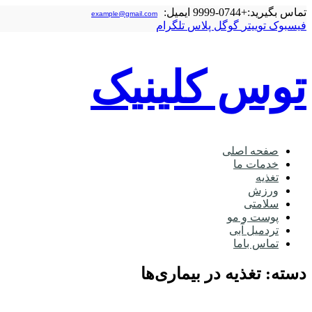
تماس بگیرید:
+0744-9999
ایمیل:
example@gmail.com
فیسبوک
توییتر
گوگل‌ پلاس
تلگرام
توس کلینیک
صفحه اصلی
خدمات ما
تغذیه
ورزش
سلامتی
پوست و مو
تردمیل آبی
تماس باما
دسته: تغذیه در بیماری‌ها