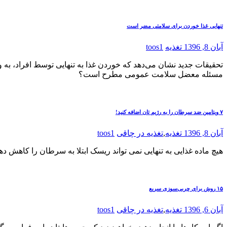
تنهایی غذا خوردن برای سلامتی مضر است
آبان 8, 1396
تغذیه
toos1
تحقیقات جدید نشان می‌دهد که خوردن غذا به تنهایی توسط افراد، به 
مسئله معضل سلامت عمومی مطرح است؟
۷ ویتامین ضد سرطان را به رژیم تان اضافه کنید!
آبان 8, 1396
تغذیه
,
تغذیه در چاقی
toos1
هیچ ماده غذایی به تنهایی نمی تواند ریسک ابتلا به سرطان را کاهش ده
۱۵ روش برای چربی‌سوزی سریع
آبان 6, 1396
تغذیه
,
تغذیه در چاقی
toos1