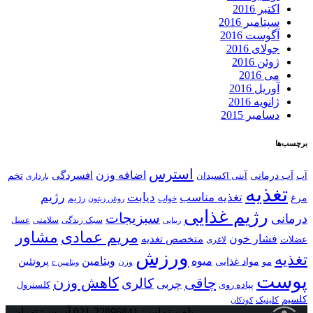
اکتبر 2016
سپتامبر 2016
آگوست 2016
جولای 2016
ژوئن 2016
می 2016
آوریل 2016
ژانویه 2016
دسامبر 2015
برچسب‌ها
استرس
اضافه وزن
افسردگی
آب
آب درمانی
تخم
آنتی اکسیدان
بارداری
تغذیه
رژیم
تغذیه مناسب
دیابت
مرغ
خواب
رژیم
روغن زیتون
رژیم غذایی
سبزیجات
درمانی
سلامتی
سبک زندگی
عسل
زیبایی
مریم عمادی
مشاور
فشار خون
متخصص تغدیه
عضلات
لاغری
ورزش
تغذیه
ویتامین
میوه
پروتئین
مو
مواد غذایی
وزن
ویتامین c
پوست
کاهش وزن
چاقی
کالری
چربی
کلسترول
پیاده روی
کلسیم
کلینیک
کودکان
تلفن تماس: 22896841-021
آدرس: تهران،