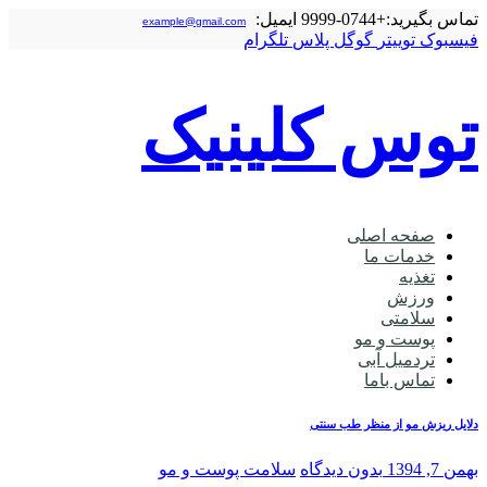
تماس بگیرید:
+0744-9999
ایمیل:
example@gmail.com
فیسبوک
توییتر
گوگل‌ پلاس
تلگرام
توس کلینیک
صفحه اصلی
خدمات ما
تغذیه
ورزش
سلامتی
پوست و مو
تردمیل آبی
تماس باما
دلایل ریزش مو از منظر طب سنتی
بهمن 7, 1394
بدون دیدگاه
سلامت پوست و مو