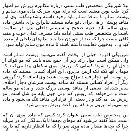
لیلا شیربیگی متخصص طب سنتی درباره مکانیزم ریزش مو اظهار
کرد: طب نوین معتقد است که برای موی سر یک ماده موی سالم و
پوست سالم با منافذ سالم باید وجود داشته باشد.به‌گفته وی این
منافذ پوستی راهی برای دفع ماده هستند بنابراین برای داشتن ماده
موی سالم باید تغذیه صحیح و سیستم داخلی بدن در سلامت
باشد.این متخصص طب سنتی ادامه داد: مصرف غذای خوب و مفید
کافی نیست چرا که بعد از خوردن غذا باید اندام‌های داخلی از معده,
کبد و … به‌خوبی فعالیت داشته باشند تا ماده موی سالم تولید شود.
شیربیگی افزود: خیلی از اوقات گفته می‌شود, پوست سالم است
ولی ممکن است مواد زائد زیر آن جمع شده باشد که مو نتواند از
داخل آن رد شود؛ کسانی که ریزش موی سکه‌ای پیدا می‌کنند که
موهای آنها تکه تکه ازبین می‌رود, این افراد کسانی هستند که ماده
زیر پوست آنها دچار فساد مزاج پوست شدند.وی اضافه کرد: گروهی
دیگر از افراد کسانی هستند که منافذ پوست سرشان دچار اختلاف
سایز شده‌اند، بعضی‌ از منافذ پوستی بزرگ شده و ماده مو سالم
است و می‌خواهد که رویش کند ولی چون پایه مو شل است, مو
ریزش پیدا می‌کند و در بعضی از افراد این منافذ تنگ می‌شود و ماده
مو نمی‌تواند بیرون بزند که این باعث ریزش مو می‌شود.
این متخصص طب سنتی عنوان کرد: کسی که ماده موی آن کم
است، مثلاً گفته می‌شود که موهای بچه‌ها تا یک‌سالگی کم در می‌آید
چرا که بچه‌ها مقدار ماده موی سر را که ما انتظار داریم کم دارند،