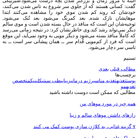
البته با مرور زمان و بزرگتر شدن بچه درست می‌شود.شیربیگی
گفت: کسانی هستند که از جلوی سر شروع به تاس شدن می‌کنند،
خودشان که روند کم شدن موی خود را مشاهده می‌کنند ابتدا
موهایشان نازک شده, بعد کمرنگ می‌شود بعد تُنک می‌شود,
توجیه‌شان این است که منافذ در حال بسته شدن است و موی سالم
دیگر نمی‌تواند رشد کند.وی خاطرنشان کرد: در نتیجه زمانی می‌رسد
که کاملاً منافذ بسته می‌شود و دیگر مویی به وجود نمی‌آید، این موقع
است که فرد از کم‌مویی قُدام سر ــ همان پیشانی سر است ــ به
تاسی سر دچار می‌شود.
تسنیم
مطالب قبلی
بعدی
برچسب‌ها
پوست
تغذیه
تغذیه مناسب
رژیم درمانی
زیبایی
طب سنتی
کلینیک
متخصص
تغدیه
مو
مطالبی که ممکن است دوست داشته باشید
همه چیز در مورد موهای من
رازهای داشتن موهای سالم و زیبا
۷ گزینه غذایی، به کلاژن سازی پوست کمک می کنند
خوراکی‌های محبوب پاییزی